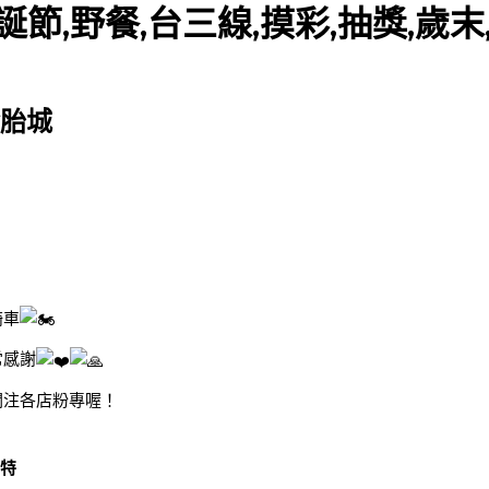
,聖誕節,野餐,台三線,摸彩,抽獎,歲
輪胎城
騎車
常感謝
關注各店粉專喔！
博特