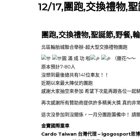
12/17,團跑,交換禮物
團跑,
交換禮物,聖誕節,野餐,
北區輪胎城聯合舉辦-超大型交換禮物團跑
圓 滿 成 功 啦
（撒花～～
原本預計7-80人
沒想到最後總共有141位車友！！
近期以來最大陣仗的團跑
感謝大家抽空來參加 希望下次能再跟各位一起
再次感謝所有贊助商提供許多精美大獎 真的非
這次沒參加到沒關係，一月分團跑籌備中！ 請
金寶國際重車
Cardo Taiwan 台灣代理 – igogosport思