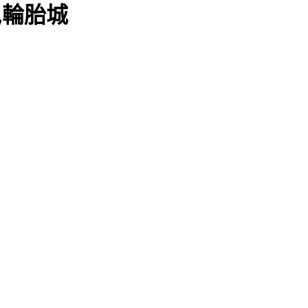
末,輪胎城