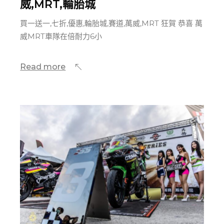
威,MRT,輪胎城
買一送一,七折,優惠,輪胎城,賽道,萬威,MRT 狂賀 恭喜 萬
威MRT車隊在倍耐力6小
Read more