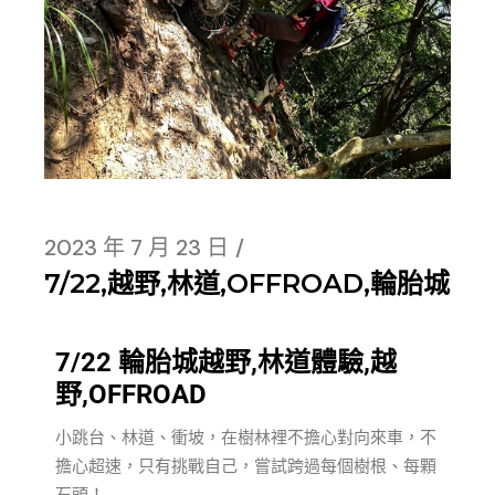
2023 年 7 月 23 日
7/22,越野,林道,OFFROAD,輪胎城
7/22 輪胎城越野,林道體驗,越
野,OFFROAD
小跳台、林道、衝坡，在樹林裡不擔心對向來車，不
擔心超速，只有挑戰自己，嘗試跨過每個樹根、每顆
石頭！