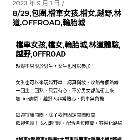
2023 年 9 月 1 日
8/29,包團,檔車女孩,檔女,越野,林
道,OFFROAD,輪胎城
檔車女孩,檔女,輪胎城,林道體驗,
越野,OFFROAD
越野不只限於男生，女生也可以參加！
女生也可以來玩越野車，認真衝坡，攻略每個路線
一回生二回熟，只要有心，不分男女都能衝上來
加Line詢問，越野人非常熱心，倒車無負擔
每週持續開團，除了我們固定開團時間
歡迎包團！ 6人即開團，配合各位時間，客製化路線
#租車
#輕檔車
#重機
#大型重型機車
#重機出租
#輕檔