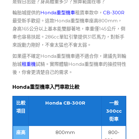
是假日出遊？身高體重多少？預算範圍在哪？
輪胎城提供的
Honda重型機車
租賃車款中，
CB-300R
最受新手歡迎。這款Honda重型機車座高800mm，
身高165公分以上基本能雙腳著地，車重僅145公斤，倒
車也容易扶起。286cc單缸引擎提供31匹馬力，對新手
來說動力剛好，不會太猛也不會太弱。
如果還不確定Honda重型機車適不適合你，建議先到輪
胎城
租重機
試騎。實際體驗Honda重型機車的操控特性
後，你會更清楚自己的需求。
Honda重型機車入門車款比較
比較
Honda CB-300R
一般
項目
300cc
街車
座高
800mm
800-