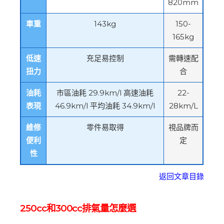
820mm
車重
143kg
150-
165kg
低速
充足易控制
需轉速配
扭力
合
油耗
市區油耗 29.9km/l
高速油耗
22-
表現
46.9km/l
平均油耗 34.9km/l
28km/L
維修
零件易取得
視品牌而
便利
定
性
返回文章目錄
250cc和300cc排氣量怎麼選