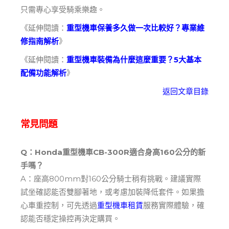
只需專心享受騎乘樂趣。
《延伸閱讀：
重型機車保養多久做一次比較好？專業維
修指南解析
》
《延伸閱讀：
重型機車裝備為什麼這麼重要？5
大基本
配備功能解析
》
返回文章目錄
常見問題
Q：Honda重型機車CB-300R適合身高160公分的新
手嗎？
A：座高800mm對160公分騎士稍有挑戰。建議實際
試坐確認能否雙腳著地，或考慮加裝降低套件。如果擔
心車重控制，可先透過
重型機車租賃
服務實際體驗，確
認能否穩定操控再決定購買。