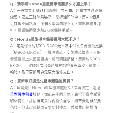
Q：新手騎Honda重型機車需要多久才能上手？
A：一般需要3-6個月適應期。前三個月建議在熟悉路線
練習，建立正確騎乘姿勢、掌握油門煞車。第4-6個月
可挑戰不同路況。每個人學習曲線不同，重點是穩扎穩
打。建議每週至少騎2-3次保持手感。
Q：Honda重型機車保養費用大概多少？
A：定期保養約1,500-3,000元。基本保養包含機油更換
（約800-1,500元）、機油濾芯、空氣濾芯檢查。大保
養還要加上火星塞更換、閥門間隙調整，費用約3,000-
5,000元。建議每次保養時請技師檢查煞車皮、鏈條、
輪胎，及早更換可避免更大維修支出。
Q：買新車好還是先租車體驗後再買？
A：建議先租Honda重型機車體驗3-5次再決定。透過
重型機車租賃
服務，你能在不同天氣、路況下實際感受
騎乘特性，評估排氣量是否符合需求。租車費用雖然要
花錢，但比起買錯車又要賠錢換車，體驗費用絕對值