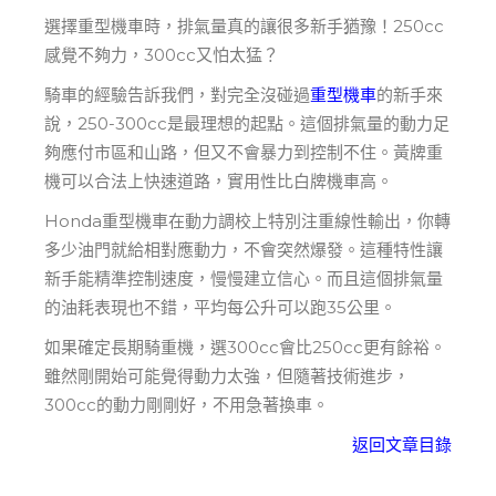
選擇重型機車時，排氣量真的讓很多新手猶豫！250cc
感覺不夠力，300cc又怕太猛？
騎車的經驗告訴我們，對完全沒碰過
重型機車
的新手來
說，250-300cc是最理想的起點。這個排氣量的動力足
夠應付市區和山路，但又不會暴力到控制不住。黃牌重
機可以合法上快速道路，實用性比白牌機車高。
Honda重型機車在動力調校上特別注重線性輸出，你轉
多少油門就給相對應動力，不會突然爆發。這種特性讓
新手能精準控制速度，慢慢建立信心。而且這個排氣量
的油耗表現也不錯，平均每公升可以跑35公里。
如果確定長期騎重機，選300cc會比250cc更有餘裕。
雖然剛開始可能覺得動力太強，但隨著技術進步，
300cc的動力剛剛好，不用急著換車。
返回文章目錄