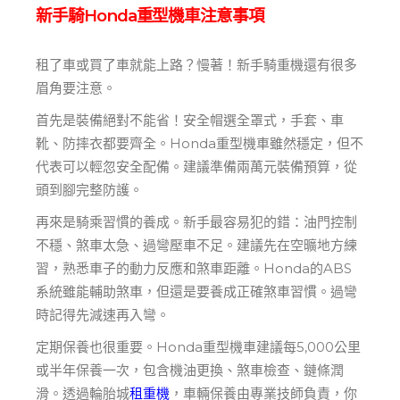
新手騎Honda重型機車注意事項
租了車或買了車就能上路？慢著！新手騎重機還有很多
眉角要注意。
首先是裝備絕對不能省！安全帽選全罩式，手套、車
靴、防摔衣都要齊全。Honda重型機車雖然穩定，但不
代表可以輕忽安全配備。建議準備兩萬元裝備預算，從
頭到腳完整防護。
再來是騎乘習慣的養成。新手最容易犯的錯：油門控制
不穩、煞車太急、過彎壓車不足。建議先在空曠地方練
習，熟悉車子的動力反應和煞車距離。Honda的ABS
系統雖能輔助煞車，但還是要養成正確煞車習慣。過彎
時記得先減速再入彎。
定期保養也很重要。Honda重型機車建議每5,000公里
或半年保養一次，包含機油更換、煞車檢查、鏈條潤
滑。透過輪胎城
租重機
，車輛保養由專業技師負責，你