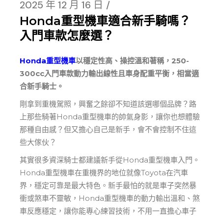
2025 年 12 月 16 日
Honda重型機車適合新手騎嗎？
入門車款怎麼選？
Honda
重型機車
以穩定性高、操控溫和著稱，250-
300cc入門車款動力輸出線性且車身配重平衡，相當適
合新手騎士。
剛拿到重機駕照，興奮之餘卻不知道該選哪個品牌？路
上那些騎著Honda重型機車的帥氣身影，讓你也想體驗
那種自由感？但又擔心自己是新手，會不會控制不住這
些大傢伙？
其實很多資深騎士都建議新手從Honda重型機車入門。
Honda重型機車在重機界的地位就像Toyota在汽車
界，穩定可靠是最大特色。新手最怕的就是車子突然暴
衝或煞車不靈敏，Honda重型機車的動力輸出溫和、煞
車反應穩定，讓你能專心練習技術，不用一直擔心車子