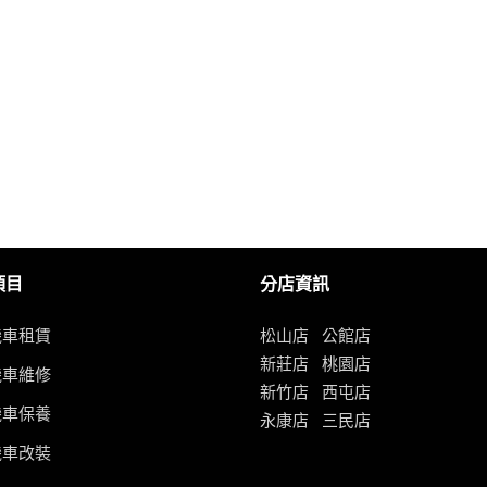
項目
分店資訊
機車租賃
松山店
公館店
新莊店
桃園店
機車維修
新竹店
西屯店
機車保養
永康店
三民店
機車改裝