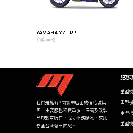
YAMAHA YZF-R7
預購車款
服務
重型
重型
我們是擁有9間實體店面的輪胎城集
團，主要服務租賃重機、保養及改裝
重型
品與新車販售，成立網路購物，來服
重型
務全台灣愛車的您。