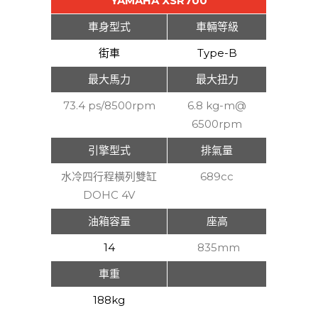
YAMAHA XSR700
車身型式
車輛等級
街車
Type-B
最大馬力
最大扭力
73.4 ps/8500rpm
6.8 kg-m@
6500rpm
引擎型式
排氣量
水冷四行程橫列雙缸
689cc
DOHC 4V
油箱容量
座高
14
835mm
車重
188kg