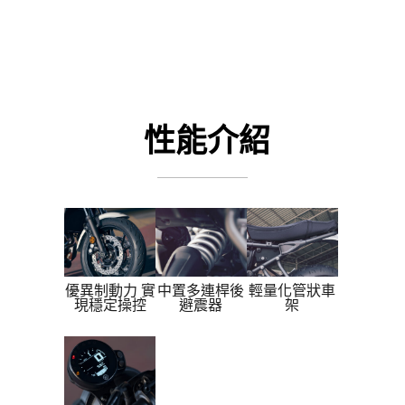
性能介紹
優異制動力 實
中置多連桿後
輕量化管狀車
現穩定操控
避震器
架