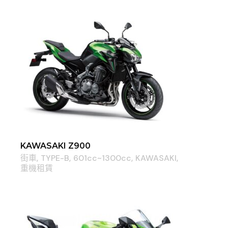
KAWASAKI Z900
街車
TYPE-B
601cc~1300cc
KAWASAKI
重機租賃