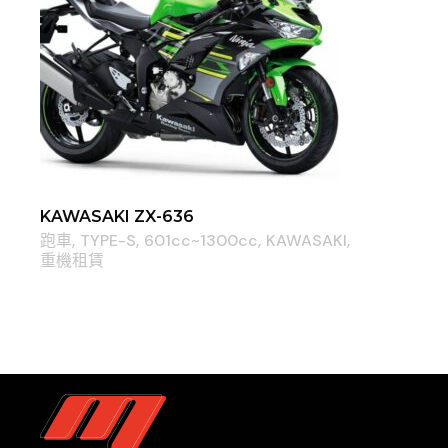
KAWASAKI ZX-636
跑車
TYPE-S
601cc~1300cc
KAWASAKI
重機租賃